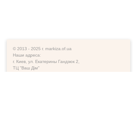
© 2013 - 2025 г. markiza.of.ua
Наши адреса:
г. Киев, ул. Екатерины Гандзюк 2,
ТЦ "Ваш Дім"
г. Киев, ул. Ларисы Руденко 6-А,
ориентир фитнесс клуб "Колізей"
Создать сайт
на
OF.
UA