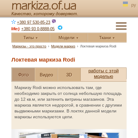
markiza.of.ua
ру
Качество, которому доверяют.
+380 97 530-85-23
+380 93 0-8888-05
Типы
Модели
Ткани
▼
▼
▼
Маркизы - это просто
›
Модели маркиз
›
Локтевая маркиза Rodi
Локтевая маркиза Rodi
работы с этой
Фото
Видео
3D
моделью
Маркизу Rodi можно использовать там, где
необходимо закрыть от солнца небольшую площадь
до 12 кв.м, или затенить витрины магазинов. Эта
маркиза является недорогой, в сравнении с другими
выдвижными маркизами. В локтях данной модели
маркизы используются цепи.