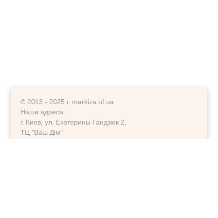
© 2013 - 2025 г. markiza.of.ua
Наши адреса:
г. Киев, ул. Екатерины Гандзюк 2,
ТЦ "Ваш Дім"
г. Киев, ул. Ларисы Руденко 6-А,
ориентир фитнесс клуб "Колізей"