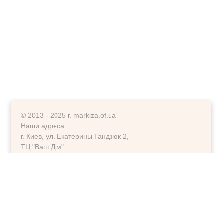
© 2013 - 2025 г. markiza.of.ua
Наши адреса:
г. Киев, ул. Екатерины Гандзюк 2,
ТЦ "Ваш Дім"
г. Киев, ул. Ларисы Руденко 6-А,
ориентир фитнесс клуб "Колізей"