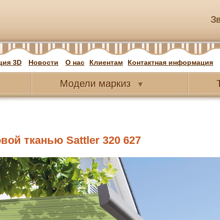
З
ция 3D
Новости
О нас
Клиентам
Контактная информация
Модели
маркиз
▼
ой тканью Sattler 320 627