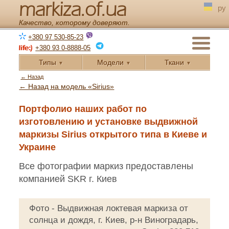
markiza.of.ua
ру
Качество, которому доверяют.
+380 97 530-85-23
+380 93 0-8888-05
Типы
Модели
Ткани
▼
▼
▼
← Назад
← Назад на модель «Sirius»
Портфолио наших работ по
изготовлению и установке выдвижной
маркизы Sirius открытого типа в Киеве и
Украине
Все фотографии маркиз предоставлены
компанией SKR г. Киев
Фото - Выдвижная локтевая маркиза от
солнца и дождя, г. Киев, р-н Виноградарь,