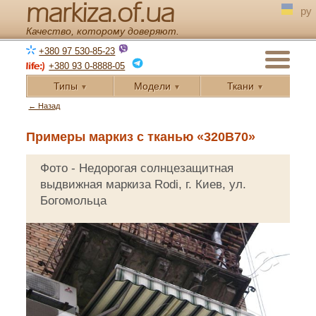
markiza.of.ua
ру
Качество, которому доверяют.
+380 97 530-85-23
+380 93 0-8888-05
Типы
Модели
Ткани
▼
▼
▼
← Назад
Примеры маркиз с тканью «320B70»
Фото - Недорогая солнцезащитная
выдвижная маркиза Rodi, г. Киев, ул.
Богомольца