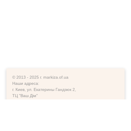
© 2013 - 2025 г. markiza.of.ua
Наши адреса:
г. Киев, ул. Екатерины Гандзюк 2,
ТЦ "Ваш Дім"
г. Киев, ул. Ларисы Руденко 6-А,
ориентир фитнесс клуб "Колізей"