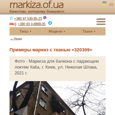
markiza.of.ua
ру
Качество, которому доверяют.
+380 97 530-85-23
+380 93 0-8888-05
Типы
Модели
Ткани
▼
▼
▼
← Назад
Примеры маркиз с тканью «320309»
Фото - Маркиза для балкона с падающим
локтем Italia, г. Киев, ул. Николая Шпака,
2021 г.
◄
►