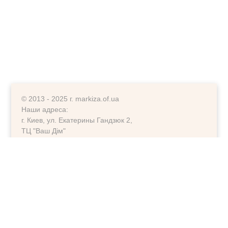
© 2013 - 2025 г. markiza.of.ua
Наши адреса:
г. Киев, ул. Екатерины Гандзюк 2,
ТЦ "Ваш Дім"
г. Киев, ул. Ларисы Руденко 6-А,
ориентир фитнесс клуб "Колізей"