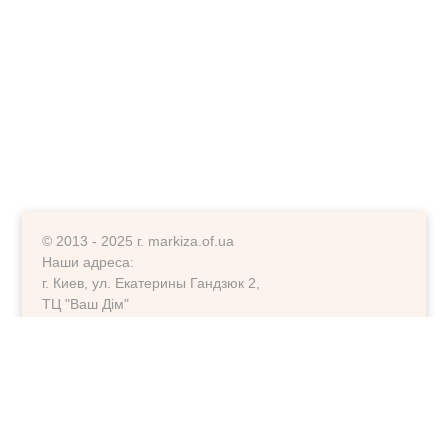
© 2013 - 2025 г. markiza.of.ua
Наши адреса:
г. Киев, ул. Екатерины Гандзюк 2,
ТЦ "Ваш Дім"
г. Киев, ул. Ларисы Руденко 6-А,
ориентир фитнесс клуб "Колізей"