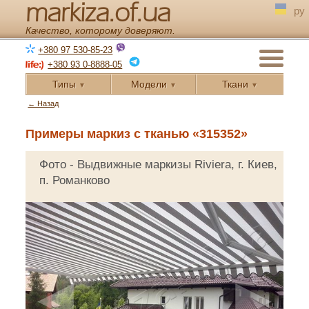
markiza.of.ua
ру
Качество, которому доверяют.
+380 97 530-85-23
+380 93 0-8888-05
Типы
Модели
Ткани
▼
▼
▼
← Назад
Примеры маркиз с тканью «315352»
Фото - Выдвижные маркизы Riviera, г. Киев,
п. Романково
◄
►