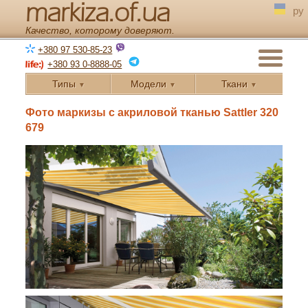
markiza.of.ua
ру
Качество, которому доверяют.
+380 97 530-85-23
+380 93 0-8888-05
Типы
Модели
Ткани
▼
▼
▼
← Назад
Фото маркизы с акриловой тканью Sattler 320
679