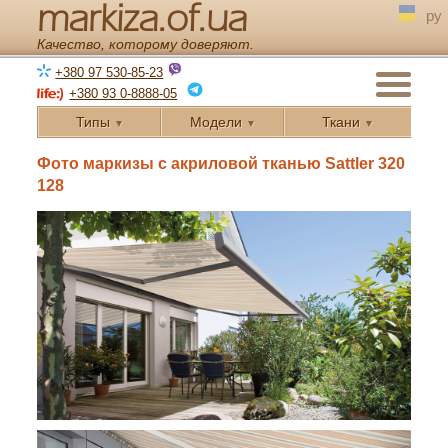
markiza.of.ua
ру
Качество, которому доверяют.
+380 97 530-85-23
+380 93 0-8888-05
Типы
Модели
Ткани
▼
▼
▼
← Назад
Фото маркизы с акриловой тканью Sattler 320
128