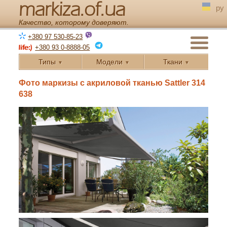
markiza.of.ua
ру
Качество, которому доверяют.
+380 97 530-85-23
+380 93 0-8888-05
Типы
Модели
Ткани
▼
▼
▼
← Назад
Фото маркизы с акриловой тканью Sattler 314
638