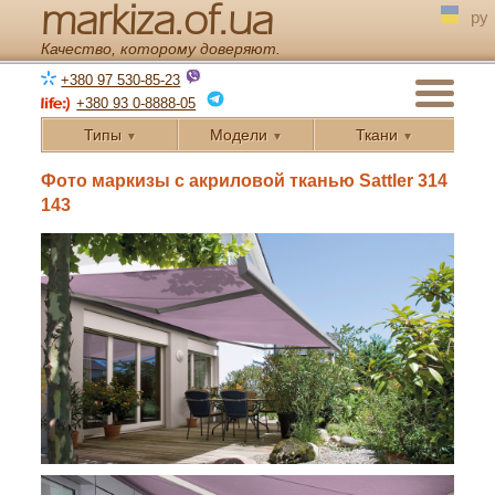
markiza.of.ua
ру
Качество, которому доверяют.
+380 97 530-85-23
+380 93 0-8888-05
Типы
Модели
Ткани
▼
▼
▼
← Назад
Фото маркизы с акриловой тканью Sattler 314
143